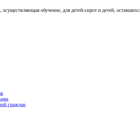
 осуществляющая обучение, для детей-сирот и детей, оставшихс
ов
ками
ний граждан