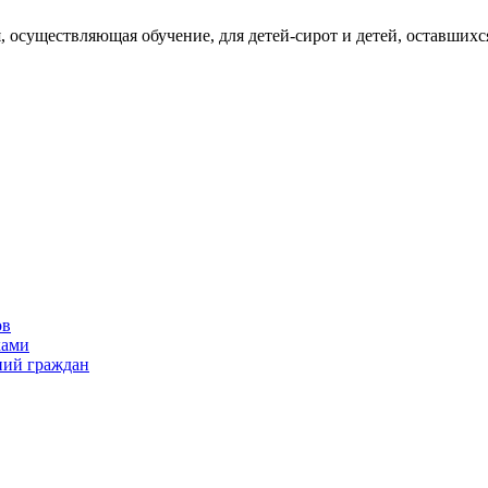
 осуществляющая обучение, для детей-сирот и детей, оставшихс
ов
ками
ний граждан